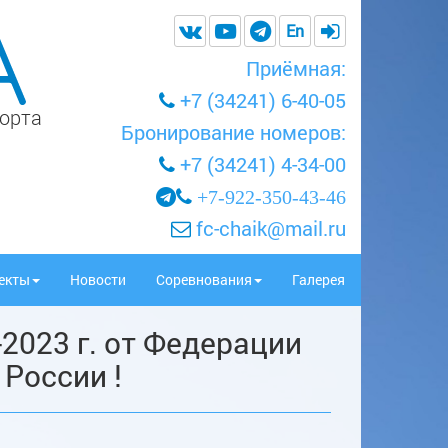
En
Приёмная:
+7 (34241) 6-40-05
порта
Бронирование номеров:
+7 (34241) 4-34-00
+7-922-350-43-46
fc-chaik@mail.ru
екты
Новости
Соревнования
Галерея
2023 г. от Федерации
России !