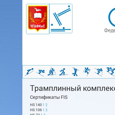
Феде
Трамплинный комплек
Сертификаты FIS
HS 140
1
2
HS 106
1
2
HS 72
1
2