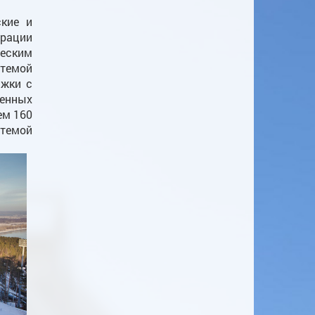
ские и
ерации
еским
стемой
ыжки с
ленных
ем 160
темой