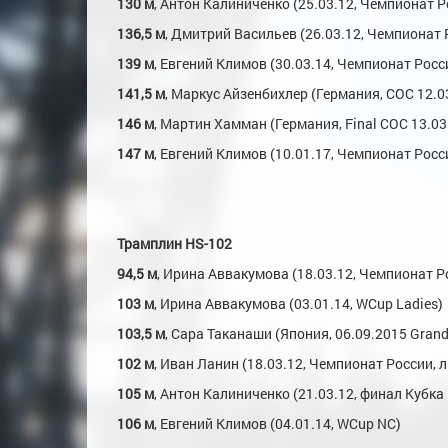
130 м
, Антон Калиниченко (25.03.12, Чемпионат Р
136,5 м
, Дмитрий Васильев (26.03.12, Чемпионат
139 м
, Евгений Климов (30.03.14, Чемпионат Росс
141,5 м
, Маркус Айзенбихлер (Германия, COC 12.0
146 м
, Мартин Хамман (Германия, Final COC 13.03
147 м
, Евгений Климов (10.01.17, Чемпионат Росс
Трамплин HS-102
94,5 м
, Ирина Аввакумова (18.03.12, Чемпионат Р
103 м
, Ирина Аввакумова (03.01.14, WCup Ladies)
103,5 м
, Сара Таканаши (Япония, 06.09.2015 Grand
102 м
, Иван Ланин (18.03.12, Чемпионат России, 
105 м
, Антон Калиниченко (21.03.12, финал Кубка
106 м
, Евгений Климов (04.01.14, WCup NC)