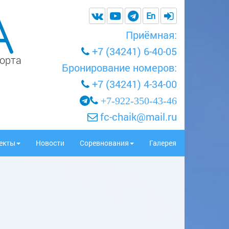
En
Приёмная:
+7 (34241) 6-40-05
порта
Бронирование номеров:
+7 (34241) 4-34-00
+7-922-350-43-46
fc-chaik@mail.ru
екты
Новости
Соревнования
Галерея