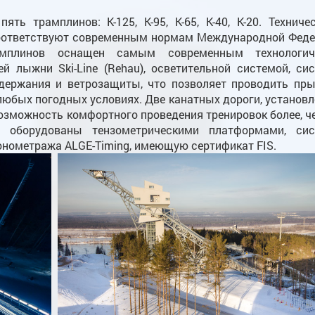
ть трамплинов: К-125, К-95, К-65, К-40, К-20. Техниче
соответствуют современным нормам Международной Фед
амплинов оснащен самым современным технологич
й лыжни Ski-Line (Rehau), осветительной системой, си
удержания и ветрозащиты, что позволяет проводить пр
 любых погодных условиях. Две канатных дороги, установ
озможность комфортного проведения тренировок более, ч
5 оборудованы тензометрическими платформами, сис
онометража ALGE-Timing, имеющую сертификат FIS.