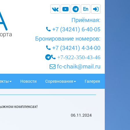
En
Приёмная:
+7 (34241) 6-40-05
порта
Бронирование номеров:
+7 (34241) 4-34-00
+7-922-350-43-46
fc-chaik@mail.ru
екты
Новости
Соревнования
Галерея
лыжном комплексах!
06.11.2024