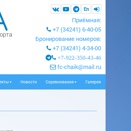
En
Приёмная:
+7 (34241) 6-40-05
порта
Бронирование номеров:
+7 (34241) 4-34-00
+7-922-350-43-46
fc-chaik@mail.ru
екты
Новости
Соревнования
Галерея