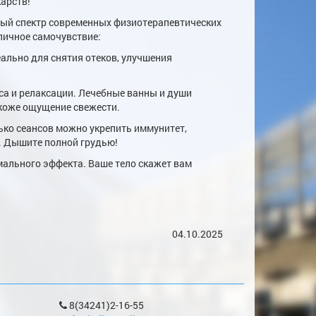
карств!
лый спектр современных физиотерапевтических
тличное самочувствие:
льно для снятия отеков, улучшения
са и релаксации. Лечебные ванны и души
 коже ощущение свежести.
лько сеансов можно укрепить иммунитет,
. Дышите полной грудью!
мального эффекта. Ваше тело скажет вам
04.10.2025
8(34241)2-16-55