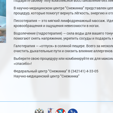
Подарите своему телу комплексное восстановление без ле
В научно-медицинском центре "Снежинка" представлен це
процедур, которые помогут вернуть лёгкость, энергию и о
Пессотерапия — это мягкий лимфодренажный массаж. Идеа
кровообращения и ощущения невесомости в ногах.
Водолечение (гидротерапия) — сила воды для вашего тону
помогают снять напряжение, укрепить сосуды и подарить
Галотерапия — «отпуск» в соляной пещере. Всего за неско
очистить дыхательные пути и снизить влияние аллергенов
Выберите свою процедуру или комбинируйте их для макси
«спасибо»!
Федеральный центр "Снежинка" 8 (342141) 4-33-05
Научно-медицинский центр "Снежинка"