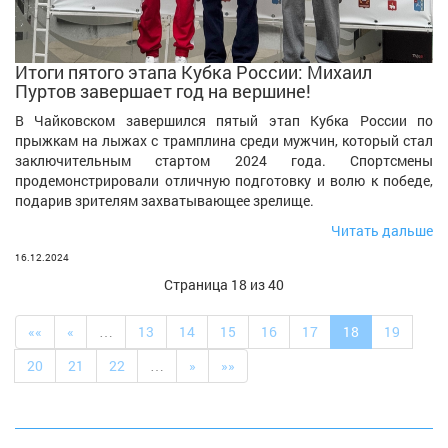
Итоги пятого этапа Кубка России: Михаил
Пуртов завершает год на вершине!
В Чайковском завершился пятый этап Кубка России по
прыжкам на лыжах с трамплина среди мужчин, который стал
заключительным стартом 2024 года. Спортсмены
продемонстрировали отличную подготовку и волю к победе,
подарив зрителям захватывающее зрелище.
Читать дальше
16.12.2024
Страница 18 из 40
««
«
…
13
14
15
16
17
18
19
20
21
22
…
»
»»