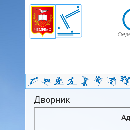
Феде
Дворник
Ад