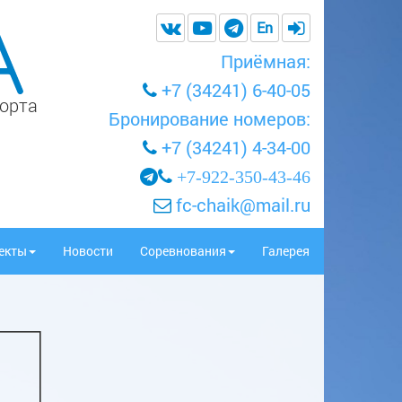
En
Приёмная:
+7 (34241) 6-40-05
порта
Бронирование номеров:
+7 (34241) 4-34-00
+7-922-350-43-46
fc-chaik@mail.ru
екты
Новости
Соревнования
Галерея